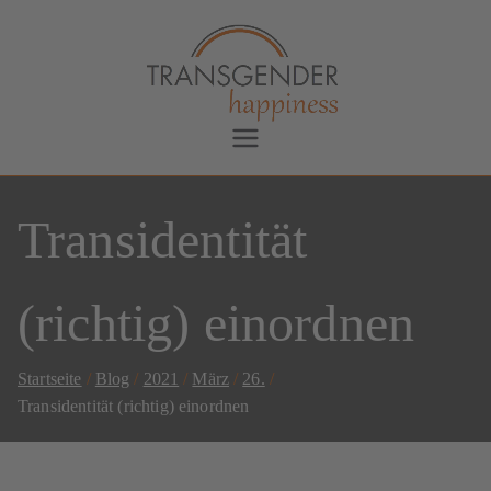
Transgender Happiness
Bianca Dorada
Transidentität
(richtig) einordnen
Startseite
Blog
2021
März
26.
Transidentität (richtig) einordnen