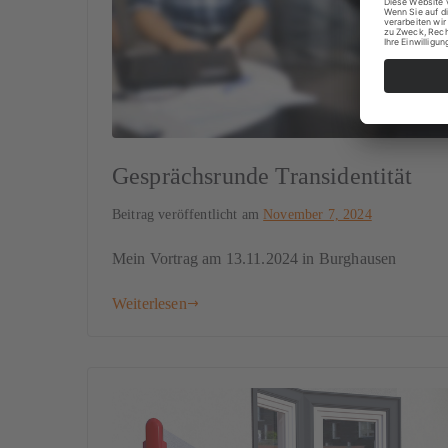
Gesprächsrunde Transidentität
Beitrag veröffentlicht am
November 7, 2024
Mein Vortrag am 13.11.2024 in Burghausen
Weiterlesen