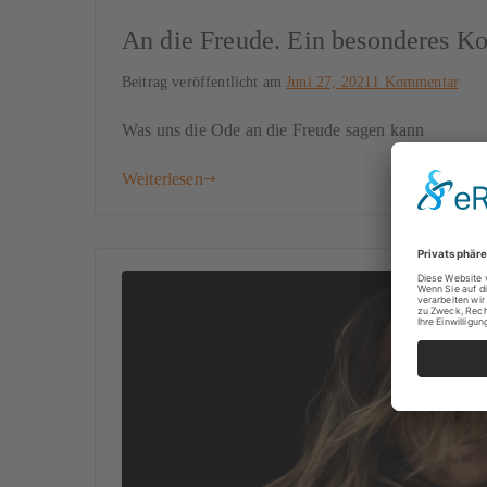
An die Freude. Ein besonderes Ko
Beitrag veröffentlicht am
Juni 27, 2021
1 Kommentar
Was uns die Ode an die Freude sagen kann
Weiterlesen