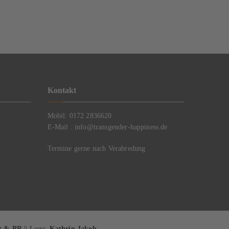
Kontakt
Mobil: 0172 2836620
E-Mail : info@transgender-happiness.de
Termine gerne nach Verabredung
xt & PR
||
Logo:
Kathrin Jakob