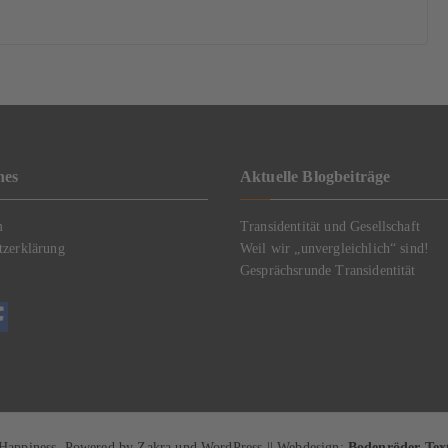
hes
Aktuelle Blogbeiträge
m
Transidentität und Gesellschaft
tzerklärung
Weil wir „unvergleichlich“ sind!
Gesprächsrunde Transidentität
Happiness
. Powered by Zakra und WordPress || Webdesign:
Bodenröder Te