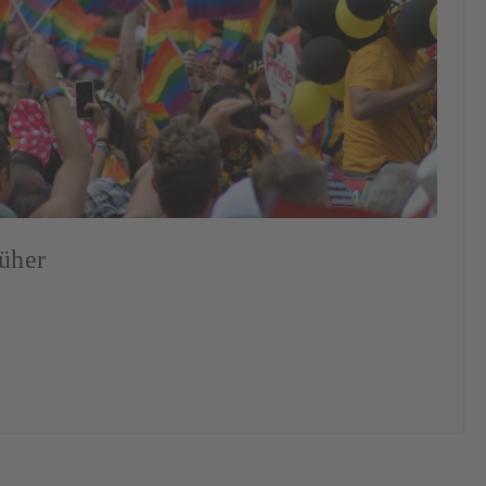
rüher