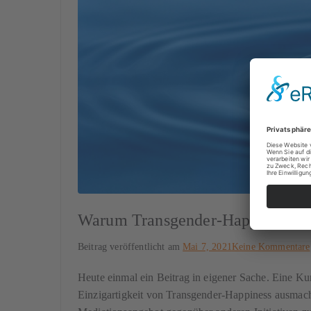
Warum Transgender-Happiness?
Beitrag veröffentlicht am
Mai 7, 2021
Keine Kommentare
Heute einmal ein Beitrag in eigener Sache. Eine Ku
Einzigartigkeit von Transgender-Happiness ausmach