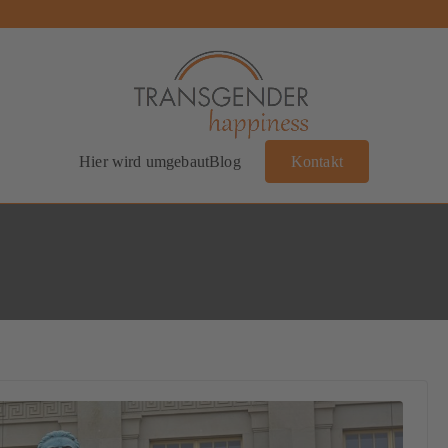
Transgender Happiness
Bianca Dorada
Hier wird umgebaut
Blog
Kontakt