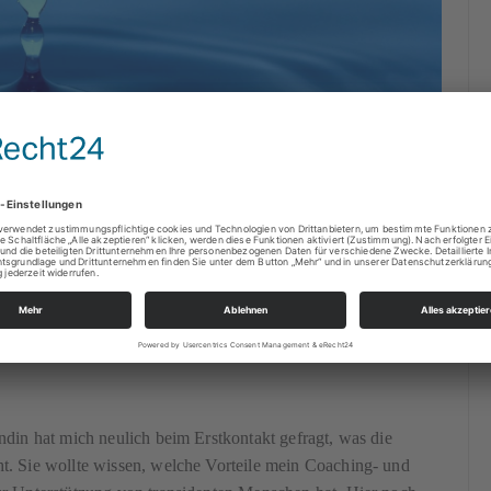
ndin hat mich neulich beim Erstkontakt gefragt, was die
t. Sie wollte wissen, welche Vorteile mein Coaching- und