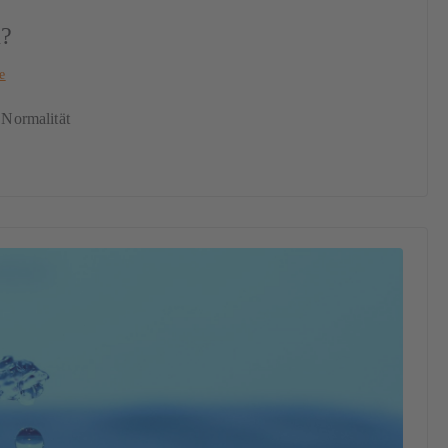
u?
e
Normalität