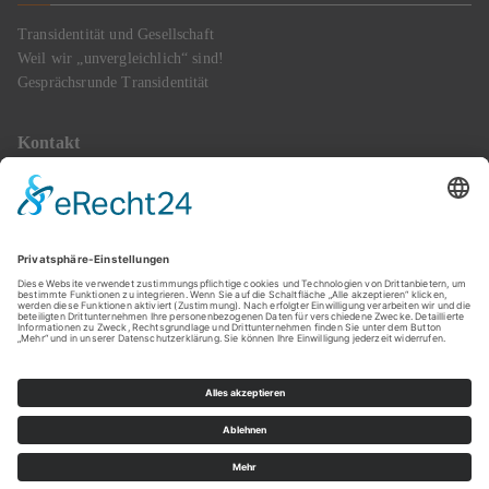
Transidentität und Gesellschaft
Weil wir „unvergleichlich“ sind!
Gesprächsrunde Transidentität
Kontakt
Mobil: 0172 2836620
E-Mail : info@transgender-happiness.de
Termine gerne nach Verabredung
Copyright © 2023
Transgender Happiness
. Powered by Zakra und
WordPress || Webdesign:
Bodenröder Text & PR
||
Logo:
Kathrin
Jakob