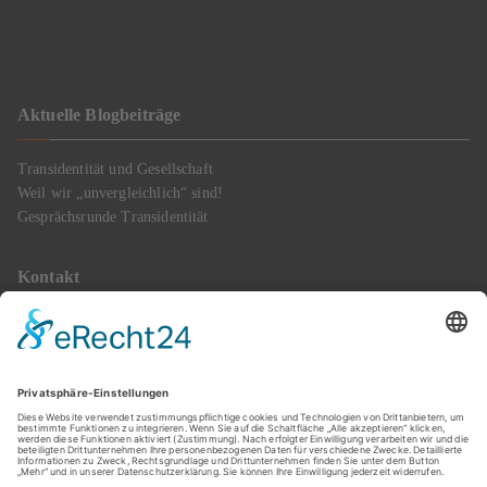
Aktuelle Blogbeiträge
Transidentität und Gesellschaft
Weil wir „unvergleichlich“ sind!
Gesprächsrunde Transidentität
Kontakt
Mobil: 0172 2836620
E-Mail : info@transgender-happiness.de
Termine gerne nach Verabredung