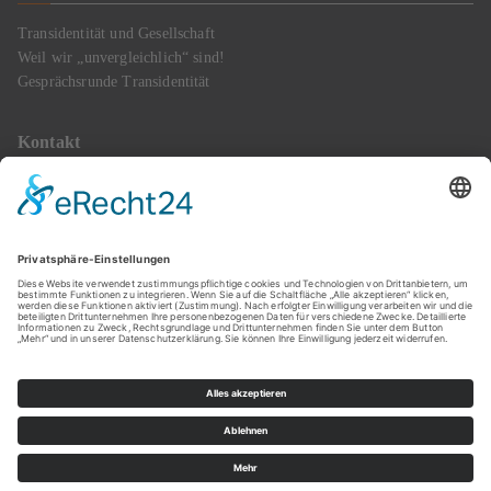
Transidentität und Gesellschaft
Weil wir „unvergleichlich“ sind!
Gesprächsrunde Transidentität
Kontakt
Mobil: 0172 2836620
E-Mail : info@transgender-happiness.de
Termine gerne nach Verabredung
Copyright © 2023
Transgender Happiness
. Powered by Zakra und
WordPress || Webdesign:
Bodenröder Text & PR
||
Logo:
Kathrin
Jakob