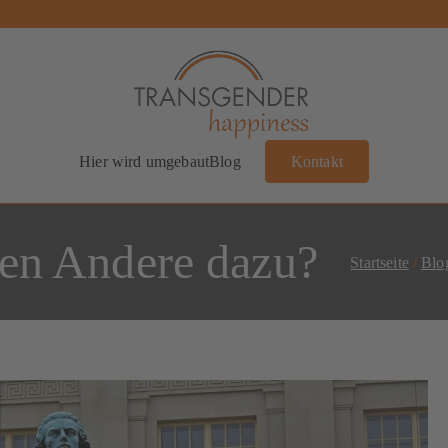
Transgender Happiness
Bianca Dorada
Hier wird umgebaut
Blog
Kontakt
en Andere dazu?
Startseite
Blo