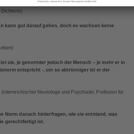
 Dichterin)
 man kann gut darauf gehen, doch es wachsen keine
ieben)
ist sie, je genormter jedoch der Mensch – je mehr er in
norm entspricht -, um so abtrünniger ist er der
., österreichischer Neurologe und Psychiater, Professor für
che Norm danach hinterfragen, wie sie entstand, was
 gerechtfertigt ist.