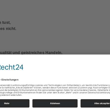
 tust,
es nicht.
alität und geistreiches Handeln.
senschaftler und Buchautor)
tab für alles.