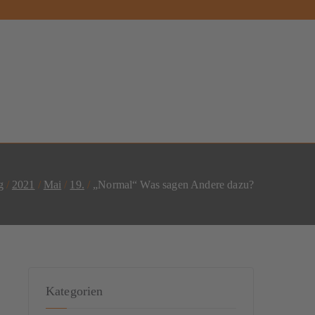
g
2021
Mai
19.
„Normal“ Was sagen Andere dazu?
Kategorien