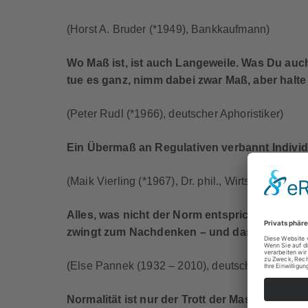
(Horst A. Bruder (*1949), Bankkaufmann)
Wo Maß ist, ist auch Langeweile. Was Du auch
tue es ganz, nimm dabei zwar Maß, aber halte 
(Peter Rudl (*1966), deutscher Aphoristiker)
Ein Übermaß an Regulativen verbannt Individu
(Maik Vierling (*1967), Dr. phil., Wirtschaftswis
Alles, was nicht der Norm entspricht,
zwingt zum Nachdenken – und das stört.
(Else Pannek (1932 – 2010), deutsche Lyrikerin)
Normalität ist nur der Trott der Masse als Maßs