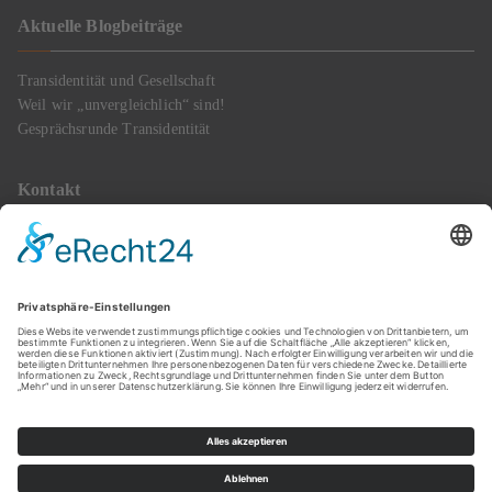
Aktuelle Blogbeiträge
Transidentität und Gesellschaft
Weil wir „unvergleichlich“ sind!
Gesprächsrunde Transidentität
Kontakt
Mobil: 0172 2836620
E-Mail : info@transgender-happiness.de
Termine gerne nach Verabredung
Copyright © 2023
Transgender Happiness
. Powered by Zakra und
WordPress || Webdesign:
Bodenröder Text & PR
||
Logo:
Kathrin